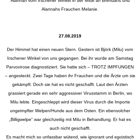
Alannah vom Irschener Winkel in der Mitte an Brendans und
Alannahs Frauchen Melanie.
27.08.2019
Der Himmel hat einen neuen Stern. Gestern ist Björk (Milu) vom
Irschener Winkel von uns gegangen. Bei ihr wurde am Samstag
Parvovirose diagnostiziert. Sie hatte sich – TROTZ IMPFUNGEN
– angesteckt. Zwei Tage haben ihr Frauchen und die Ärzte um sie
gekämpft. Doch sie hat es nicht geschafft. Laut den Ärzten
grassiert gerade ein sehr aggressiver Virusstamm in Berlin, wo
Milu lebte. Eingeschleppt wird dieser Virus durch die Importe
ungeimpfter Welpen/Hunde aus dem Osten. Ein eben
solcher
„Billigwelpe“ war gleichzeitig mit Milu in Behandlung. Er hat es
auch nicht geschafft.
Es macht mich so unfassbar wütend, wie ignorant und egoistisch