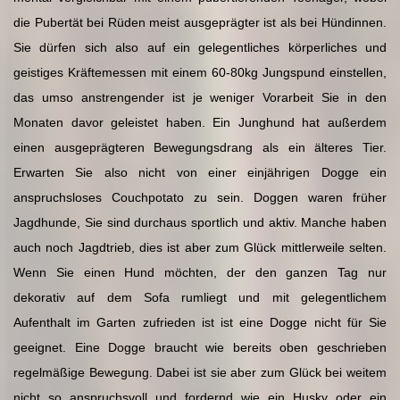
die Pubertät bei Rüden meist ausgeprägter ist als bei Hündinnen.
Sie dürfen sich also auf ein gelegentliches körperliches und
geistiges Kräftemessen mit einem 60-80kg Jungspund einstellen,
das umso anstrengender ist je weniger Vorarbeit Sie in den
Monaten davor geleistet haben. Ein Junghund hat außerdem
einen ausgeprägteren Bewegungsdrang als ein älteres Tier.
Erwarten Sie also nicht von einer einjährigen Dogge ein
anspruchsloses Couchpotato zu sein. Doggen waren früher
Jagdhunde, Sie sind durchaus sportlich und aktiv. Manche haben
auch noch Jagdtrieb, dies ist aber zum Glück mittlerweile selten.
Wenn Sie einen Hund möchten, der den ganzen Tag nur
dekorativ auf dem Sofa rumliegt und mit gelegentlichem
Aufenthalt im Garten zufrieden ist ist eine Dogge nicht für Sie
geeignet. Eine Dogge braucht wie bereits oben geschrieben
regelmäßige Bewegung. Dabei ist sie aber zum Glück bei weitem
nicht so anspruchsvoll und fordernd wie ein Husky oder ein