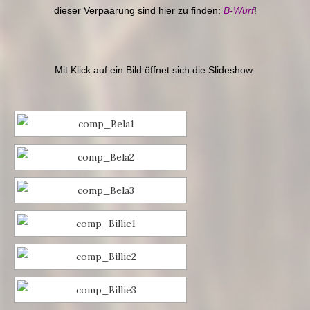
dieser Verpaarung sind hier zu finden:
B-Wurf
!
Mit Klick auf ein Bild öffnet sich die Slideshow: