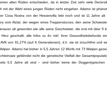
einen alten Rüden entschieden, da in letzter Zeit sehr viele Deck
 ich mit der Wahl eines jungen Rüden nicht eingehen. Adamo ist phänot
ter Cosa Nostra von der Hessenvilla lebt noch und ist 11 Jahre alt
y vom Alztal, der wegen eines Treppensturzes, den seine Schwester 
nauso alt geworden wie alle seine Geschwister, die erst mit über 9 b
erz geschallt, alle Infos zu ihr inkl. ihrer Gesundheitsbefunde si
K von 91,27% (auf 6 Generationen), d.h. sie ist inzuchtfrei und wei
 Welpen. Adamo hat bisher in 5,5 Jahren 12 Würfe mit 73 Welpen gezeu
Zuchteinsatz gefährdet nicht die genetische Vielfalt der Gesamtpopul
its 5,5 Jahre alt sind – sind bisher keine der Doggentypischen