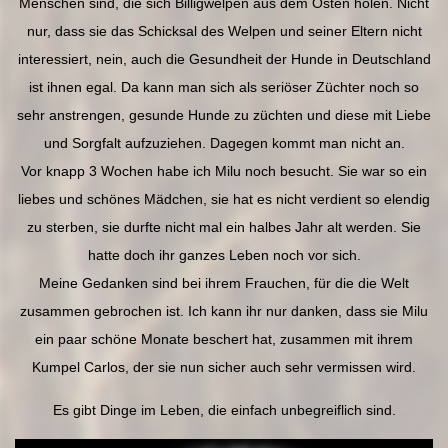
Menschen sind, die sich Billigwelpen aus dem Osten holen. Nicht
nur, dass sie das Schicksal des Welpen und seiner Eltern nicht
interessiert, nein, auch die Gesundheit der Hunde in Deutschland
ist ihnen egal. Da kann man sich als seriöser Züchter noch so
sehr anstrengen, gesunde Hunde zu züchten und diese mit Liebe
und Sorgfalt aufzuziehen. Dagegen kommt man nicht an.
Vor knapp 3 Wochen habe ich Milu noch besucht. Sie war so ein
liebes und schönes Mädchen, sie hat es nicht verdient so elendig
zu sterben, sie durfte nicht mal ein halbes Jahr alt werden. Sie
hatte doch ihr ganzes Leben noch vor sich.
Meine Gedanken sind bei ihrem Frauchen, für die die Welt
zusammen gebrochen ist. Ich kann ihr nur danken, dass sie Milu
ein paar schöne Monate beschert hat, zusammen mit ihrem
Kumpel Carlos, der sie nun sicher auch sehr vermissen wird.
Es gibt Dinge im Leben, die einfach unbegreiflich sind.